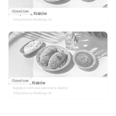
Closed now
Sznyclove, Kraków
Kazimierza Wielkiego 36
Closed now
Mniamciu, Kraków
Najlepsze domowe jedzenie w okolicy!
Kazimierza Wielkiego 36