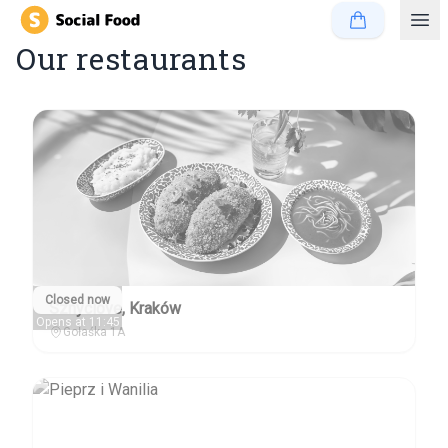
Our restaurants
Closed now
Sznyclove, Kraków
Opens at 11:45
Gołaśka 1A