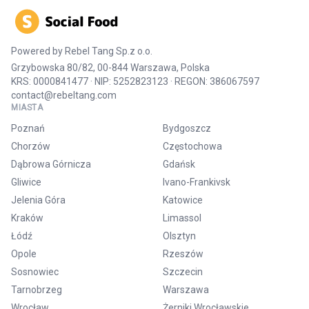
Powered by
Rebel Tang Sp.z o.o.
Grzybowska 80/82, 00-844 Warszawa, Polska
KRS: 0000841477 · NIP: 5252823123 · REGON: 386067597
contact@rebeltang.com
MIASTA
Poznań
Bydgoszcz
Chorzów
Częstochowa
Dąbrowa Górnicza
Gdańsk
Gliwice
Ivano-Frankivsk
Jelenia Góra
Katowice
Kraków
Limassol
Łódź
Olsztyn
Opole
Rzeszów
Sosnowiec
Szczecin
Tarnobrzeg
Warszawa
Wrocław
Żerniki Wrocławskie