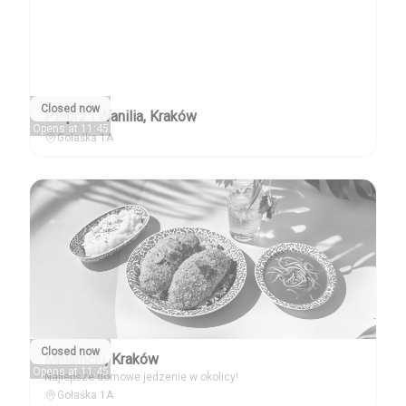
Closed now
Pieprz i Wanilia, Kraków
Opens at 11:45
Gołaśka 1A
Closed now
Mniamciu, Kraków
Opens at 11:45
Najlepsze domowe jedzenie w okolicy!
Gołaśka 1A