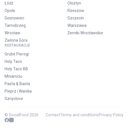
Łódź
Olsztyn
Opole
Rzeszów
Sosnowiec
Szczecin
Tarnobrzeg
Warszawa
Wrocław
Żerniki Wrocławskie
Zielona Góra
RESTAURACJE
Grube Pierogi
Holy Taco
Holy Taco BB
Mniamciu
Pasta & Basta
Pieprz i Wanilia
Sznyclove
© SocialFood 2026
Contact
Terms and conditions
Privacy Policy