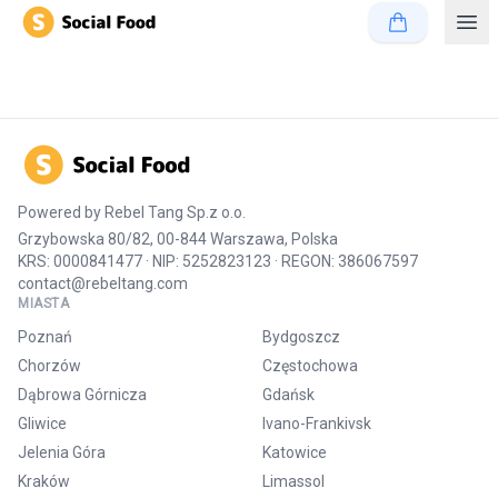
Powered by
Rebel Tang Sp.z o.o.
Grzybowska 80/82, 00-844 Warszawa, Polska
KRS: 0000841477 · NIP: 5252823123 · REGON: 386067597
contact@rebeltang.com
MIASTA
Poznań
Bydgoszcz
Chorzów
Częstochowa
Dąbrowa Górnicza
Gdańsk
Gliwice
Ivano-Frankivsk
Jelenia Góra
Katowice
Kraków
Limassol