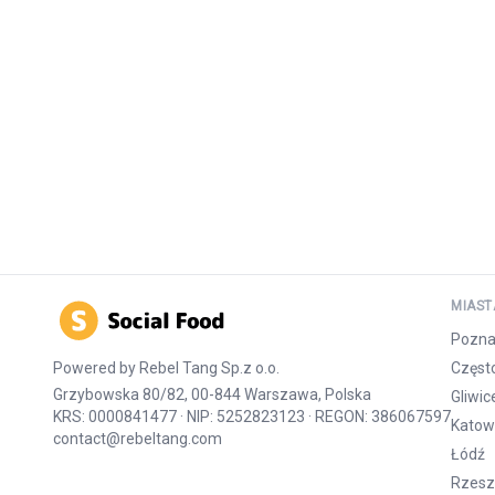
MIAST
Pozn
Powered by
Rebel Tang Sp.z o.o.
Częst
Grzybowska 80/82, 00-844 Warszawa, Polska
Gliwic
KRS: 0000841477 · NIP: 5252823123 · REGON: 386067597
Katow
contact@rebeltang.com
Łódź
Rzes