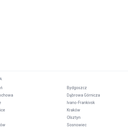
A
ań
Bydgoszcz
ochowa
Dąbrowa Górnicza
e
Ivano-Frankivsk
ice
Kraków
Olsztyn
zów
Sosnowiec