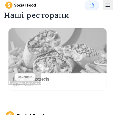
Наші ресторани
Зачинено
Holy Taco, Szczecin
Відкривається о 12:00
Dworcowa 2