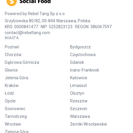
Powered by
Rebel Tang Sp.z o.o.
Grzybowska 80/82, 00-844 Warszawa, Polska
KRS: 0000841477 · NIP: 5252823123 · REGON: 386067597
contact@rebeltang.com
MIASTA
Poznań
Bydgoszcz
Chorzów
Częstochowa
Dąbrowa Górnicza
Gdańsk
Gliwice
Ivano-Frankivsk
Jelenia Góra
Katowice
Kraków
Limassol
Łódź
Olsztyn
Opole
Rzeszów
Sosnowiec
Szczecin
Tarnobrzeg
Warszawa
Wrocław
Żerniki Wrocławskie
Zielona Góra