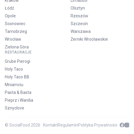
Kraków
Limassol
Łódź
Olsztyn
Opole
Rzeszów
Sosnowiec
Szczecin
Tarnobrzeg
Warszawa
Wrocław
Żerniki Wrocławskie
Zielona Góra
RESTAURACJE
Grube Pierogi
Holy Taco
Holy Taco BB
Mniamciu
Pasta & Basta
Pieprz i Wanilia
Sznyclove
© SocialFood 2026
Kontakt
Regulamin
Polityka Prywatności